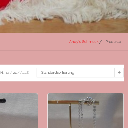
Andy's Schmuck
Produkte
Standardsortierung
N:
12
24
ALLE: