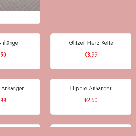
Anhänger
Glitzer Herz Kette
.50
€
3.99
RENKORB
IN DEN WARENKORB
 Anhänger
Hippie Anhänger
.99
€
2.50
RENKORB
IN DEN WARENKORB
örmige
Laub Blätter Armreifen