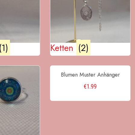
(1)
Ketten
(2)
Blumen Muster Anhänger
€
1.99
IN DEN WARENKORB