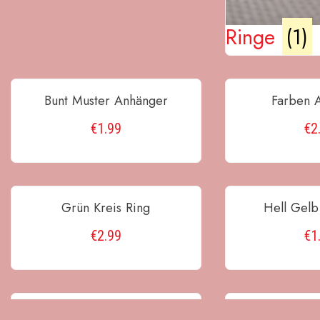
Ringe
(1)
Bunt Muster Anhänger
Farben 
€
1.99
€
2
IN DEN WARENKORB
IN DEN WA
Grün Kreis Ring
Hell Gelb
€
2.99
€
1
IN DEN WARENKORB
IN DEN WA
Lange Hängeblatt Ohrringe
Langf