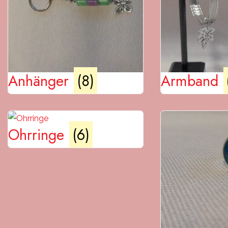
Anhänger
(8)
Armband
Ohrringe
(6)