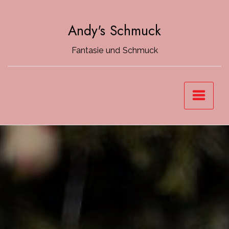
Zum
Inhalt
Andy's Schmuck
springen
Fantasie und Schmuck