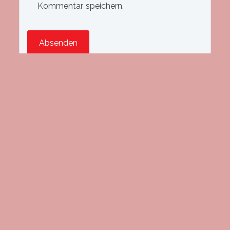
Kommentar speichern.
Ähnliche Produkte